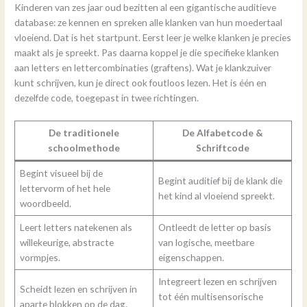
Kinderen van zes jaar oud bezitten al een gigantische auditieve
database: ze kennen en spreken alle klanken van hun moedertaal
vloeiend. Dat is het startpunt. Eerst leer je welke klanken je precies
maakt als je spreekt. Pas daarna koppel je die specifieke klanken
aan letters en lettercombinaties (graftens). Wat je klankzuiver
kunt schrijven, kun je direct ook foutloos lezen. Het is één en
dezelfde code, toegepast in twee richtingen.
De traditionele
De Alfabetcode &
schoolmethode
Schriftcode
Begint visueel bij de
Begint auditief bij de klank die
lettervorm of het hele
het kind al vloeiend spreekt.
woordbeeld.
Leert letters natekenen als
Ontleedt de letter op basis
willekeurige, abstracte
van logische, meetbare
vormpjes.
eigenschappen.
Integreert lezen en schrijven
Scheidt lezen en schrijven in
tot één multisensorische
aparte blokken op de dag.