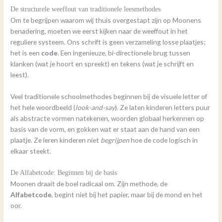
De structurele weeffout van traditionele leesmethodes
Om te begrijpen waarom wij thuis overgestapt zijn op Moonens
benadering, moeten we eerst kijken naar de weeffout in het
reguliere systeem. Ons schrift is geen verzameling losse plaatjes;
het is een
code
. Een ingenieuze, bi-directionele brug tussen
klanken (wat je hoort en spreekt) en tekens (wat je schrijft en
leest).
Veel traditionele schoolmethodes beginnen bij de visuele letter of
het hele woordbeeld (
look-and-say
). Ze laten kinderen letters puur
als abstracte vormen natekenen, woorden globaal herkennen op
basis van de vorm, en gokken wat er staat aan de hand van een
plaatje. Ze leren kinderen niet
begrijpen
hoe de code logisch in
elkaar steekt.
De Alfabetcode: Beginnen bij de basis
Moonen draait de boel radicaal om. Zijn methode, de
Alfabetcode
, begint niet bij het papier, maar bij de mond en het
oor.