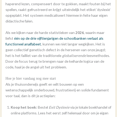
haperend lezen, compenseert door te gokken, maakt fouten bij het
spellen, raakt gefrustreerd en krijgt uiteindelijk het etiket ‘dyslexie’
opgeplakt. Het systeem medicaliseert hiermee in feite haar eigen
didactische falen.
Als we kijken naar de harde statistieken van
2026
, waarin maar
liefst
één op de drie vijftienjarigen de schoolbanken verlaat als
functioneel analfabeet
, kunnen we niet langer wegkijken. Het is
geen collectief genetisch defect in de hersenen van onze jeugd;
het is het failliet van de traditionele
globaliserende
leesmethodes.
Door de focus terug te brengen naar de keiharde logica van de
code, haal je de angel uit het probleem.
Hoe je hier vandaag nog mee start
Als je thuisonderwijs geeft en wilt bouwen op een
wetenschappelijk onderbouwd, frustratievrij en solide fundament
voor taal, dan is dit je actieplan:
Koop het boek:
Bestel
Exit Dyslexie
via je lokale boekhandel of
online platforms. Lees het eerst zelf helemaal door om je eigen