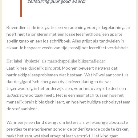
zelfsturing puur goud waard.”
Bovendien is de integratie een verademing voor je dagplanning. Je
hoeft niet te jongleren met een losse leesmethode, een aparte
spellingmap en een los schrijfboek. Alles grijpt als tandwielen in
elkaar. Je bespaart zeeën van tijd, terwijl het leereffect verdubbelt.
Het label ‘dyslexie’ als maatschappelijke bliksemafleider
Laat ik heel duidelijk zijn: prof. Moonen beweert nergens dat
hardnekkige leesproblemen niet bestaan. Wat hij wel aantoont, is
dat de gigantische berg aan dyslexieverklaringen die we
tegenwoordig in het onderwijs zien, voor het overgrote deel een
didactische
oorzaak heeft. Het is een mismatch tussen hoe het
menselijk brein biologisch leert, en hoe het huidige schoolsysteem
de stof aanbiedt.
Wanneer je een kind dwingt om letters als willekeurige, abstracte
prentjes te memoriseren zonder de onderliggende code te kraken,
raakt het zenuwstelsel vroeg of laat verstrikt. Het kind gaat