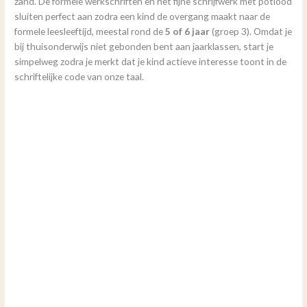
zand. De formele werkschriften en het fijne schrijfwerk met potlood
sluiten perfect aan zodra een kind de overgang maakt naar de
formele leesleeftijd, meestal rond de
5 of 6 jaar
(groep 3). Omdat je
bij thuisonderwijs niet gebonden bent aan jaarklassen, start je
simpelweg zodra je merkt dat je kind actieve interesse toont in de
schriftelijke code van onze taal.