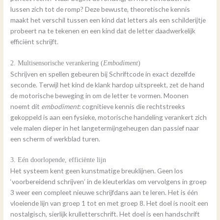
lussen zich tot de romp? Deze bewuste, theoretische kennis
maakt het verschil tussen een kind dat letters als een schilderijtje
probeert na te tekenen en een kind dat de letter daadwerkelijk
efficiënt schrijft.
2. Multisensorische verankering (
Embodiment
)
Schrijven en spellen gebeuren bij Schriftcode in exact dezelfde
seconde. Terwijl het kind de klank hardop uitspreekt, zet de hand
de motorische beweging in om de letter te vormen. Moonen
noemt dit
embodiment
: cognitieve kennis die rechtstreeks
gekoppeld is aan een fysieke, motorische handeling verankert zich
vele malen dieper in het langetermijngeheugen dan passief naar
een scherm of werkblad turen.
3. Eén doorlopende, efficiënte lijn
Het systeem kent geen kunstmatige breuklijnen. Geen los
‘voorbereidend schrijven’ in de kleuterklas om vervolgens in groep
3 weer een compleet nieuwe schrijfdans aan te leren. Het is één
vloeiende lijn van groep 1 tot en met groep 8. Het doel is nooit een
nostalgisch, sierlijk krulletterschrift. Het doel is een handschrift