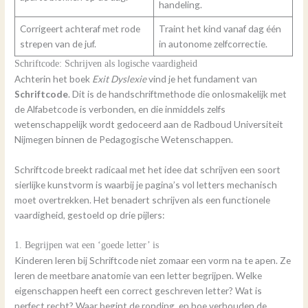
handeling.
Corrigeert achteraf met rode
Traint het kind vanaf dag één
strepen van de juf.
in autonome zelfcorrectie.
Schriftcode: Schrijven als logische vaardigheid
Achterin het boek
Exit Dyslexie
vind je het fundament van
Schriftcode
. Dit is de handschriftmethode die onlosmakelijk met
de Alfabetcode is verbonden, en die inmiddels zelfs
wetenschappelijk wordt gedoceerd aan de Radboud Universiteit
Nijmegen binnen de Pedagogische Wetenschappen.
Schriftcode breekt radicaal met het idee dat schrijven een soort
sierlijke kunstvorm is waarbij je pagina’s vol letters mechanisch
moet overtrekken. Het benadert schrijven als een functionele
vaardigheid, gestoeld op drie pijlers:
1. Begrijpen wat een ‘goede letter’ is
Kinderen leren bij Schriftcode niet zomaar een vorm na te apen. Ze
leren de meetbare anatomie van een letter begrijpen. Welke
eigenschappen heeft een correct geschreven letter? Wat is
perfect recht? Waar begint de ronding, en hoe verhouden de