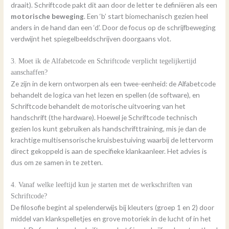
draait). Schriftcode pakt dit aan door de letter te definiëren als een
motorische beweging
. Een ‘b’ start biomechanisch gezien heel
anders in de hand dan een ‘d’. Door de focus op de schrijfbeweging
verdwijnt het spiegelbeeldschrijven doorgaans vlot.
3. Moet ik de Alfabetcode en Schriftcode verplicht tegelijkertijd
aanschaffen?
Ze zijn in de kern ontworpen als een twee-eenheid: de Alfabetcode
behandelt de logica van het lezen en spellen (de software), en
Schriftcode behandelt de motorische uitvoering van het
handschrift (the hardware). Hoewel je Schriftcode technisch
gezien los kunt gebruiken als handschrifttraining, mis je dan de
krachtige multisensorische kruisbestuiving waarbij de lettervorm
direct gekoppeld is aan de specifieke klankaanleer. Het advies is
dus om ze samen in te zetten.
4. Vanaf welke leeftijd kun je starten met de werkschriften van
Schriftcode?
De filosofie begint al spelenderwijs bij kleuters (groep 1 en 2) door
middel van klankspelletjes en grove motoriek in de lucht of in het