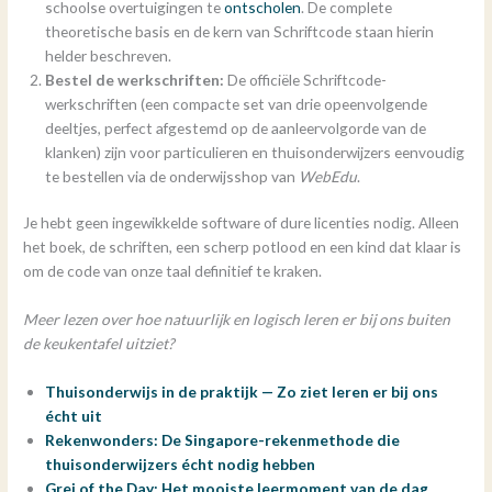
schoolse overtuigingen te
ontscholen
. De complete
theoretische basis en de kern van Schriftcode staan hierin
helder beschreven.
Bestel de werkschriften:
De officiële Schriftcode-
werkschriften (een compacte set van drie opeenvolgende
deeltjes, perfect afgestemd op de aanleervolgorde van de
klanken) zijn voor particulieren en thuisonderwijzers eenvoudig
te bestellen via de onderwijsshop van
WebEdu
.
Je hebt geen ingewikkelde software of dure licenties nodig. Alleen
het boek, de schriften, een scherp potlood en een kind dat klaar is
om de code van onze taal definitief te kraken.
Meer lezen over hoe natuurlijk en logisch leren er bij ons buiten
de keukentafel uitziet?
Thuisonderwijs in de praktijk — Zo ziet leren er bij ons
écht uit
Rekenwonders: De Singapore-rekenmethode die
thuisonderwijzers écht nodig hebben
Grej of the Day: Het mooiste leermoment van de dag