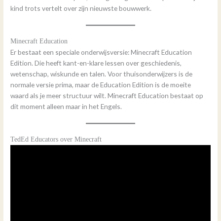
kind trots vertelt over zijn nieuwste bouwwerk.
Minecraft Education
Er bestaat een speciale onderwijsversie: Minecraft Education
Edition. Die heeft kant-en-klare lessen over geschiedenis,
wetenschap, wiskunde en talen. Voor thuisonderwijzers is de
normale versie prima, maar de Education Edition is de moeite
waard als je meer structuur wilt. Minecraft Education bestaat op
dit moment alleen maar in het Engels.
TedEd Educators over Minecraft