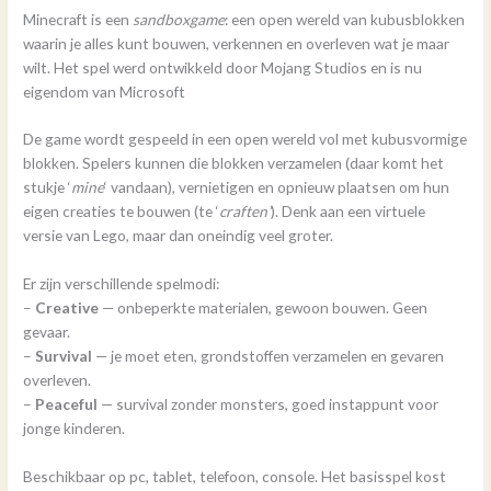
Minecraft is een
sandboxgame
: een open wereld van kubusblokken
waarin je alles kunt bouwen, verkennen en overleven wat je maar
wilt. Het spel werd ontwikkeld door Mojang Studios en is nu
eigendom van Microsoft
De game wordt gespeeld in een open wereld vol met kubusvormige
blokken. Spelers kunnen die blokken verzamelen (daar komt het
stukje ‘
mine
‘ vandaan), vernietigen en opnieuw plaatsen om hun
eigen creaties te bouwen (te ‘
craften’
). Denk aan een virtuele
versie van Lego, maar dan oneindig veel groter.
Er zijn verschillende spelmodi:
–
Creative
— onbeperkte materialen, gewoon bouwen. Geen
gevaar.
–
Survival
— je moet eten, grondstoffen verzamelen en gevaren
overleven.
–
Peaceful
— survival zonder monsters, goed instappunt voor
jonge kinderen.
Beschikbaar op pc, tablet, telefoon, console. Het basisspel kost