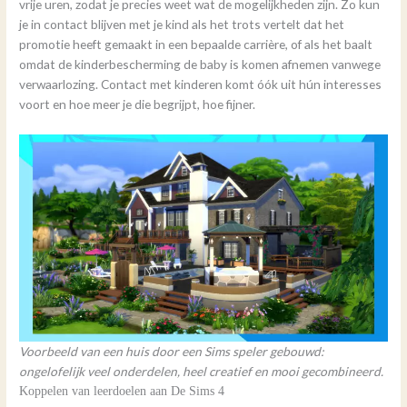
vrije uren, zodat je precies weet wat de mogelijkheden zijn. Zo kun
je in contact blijven met je kind als het trots vertelt dat het
promotie heeft gemaakt in een bepaalde carrière, of als het baalt
omdat de kinderbescherming de baby is komen afnemen vanwege
verwaarlozing. Contact met kinderen komt óók uit hún interesses
voort en hoe meer je die begrijpt, hoe fijner.
Voorbeeld van een huis door een Sims speler gebouwd:
ongelofelijk veel onderdelen, heel creatief en mooi gecombineerd.
Koppelen van leerdoelen aan De Sims 4