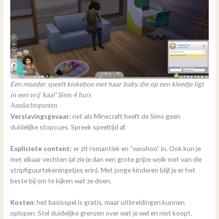
Een moeder speelt kiekeboe met haar baby die op een kleedje ligt
in een vrij ‘kaal’ Sims 4 huis
Aandachtspunten
Verslavingsgevaar
: net als Minecraft heeft de Sims geen
duidelijke stopcues. Spreek speeltijd af.
Expliciete content:
er zit romantiek en “woohoo” in. Ook kun je
met elkaar vechten (al zie je dan een grote grijze wolk met van die
stripfiguurtekeningetjes erin). Met jonge kinderen blijf je er het
beste bij om te kijken wat ze doen.
Kosten
: het basisspel is gratis, maar uitbreidingen kunnen
oplopen. Stel duidelijke grenzen over wat je wel en niet koopt.