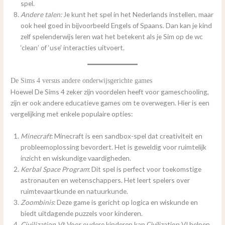
spel.
Andere talen:
Je kunt het spel in het Nederlands instellen, maar
ook heel goed in bijvoorbeeld Engels of Spaans. Dan kan je kind
zelf spelenderwijs leren wat het betekent als je Sim op de wc
‘clean’ of ‘use’ interacties uitvoert.
De Sims 4 versus andere onderwijsgerichte games
Hoewel De Sims 4 zeker zijn voordelen heeft voor gameschooling,
zijn er ook andere educatieve games om te overwegen. Hier is een
vergelijking met enkele populaire opties:
Minecraft
: Minecraft is een sandbox-spel dat creativiteit en
probleemoplossing bevordert. Het is geweldig voor ruimtelijk
inzicht en wiskundige vaardigheden.
Kerbal Space Program
: Dit spel is perfect voor toekomstige
astronauten en wetenschappers. Het leert spelers over
ruimtevaartkunde en natuurkunde.
Zoombinis
: Deze game is gericht op logica en wiskunde en
biedt uitdagende puzzels voor kinderen.
Civilization VI
: Voor oudere kinderen kan Civilization VI helpen