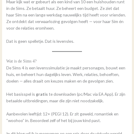
Maar kijk wat er gebeurt als een kind van 10 een huishouden runt
in de Sims. Ze betaalt huur. Ze beheert een budget. Ze ziet dat
haar Sim na een lange werkdag nauwelijks tijd heeft voor vrienden.
Ze ontdekt dat verwaarlozing gevolgen heeft — voor haar Sim én
voor de relaties eromheen.
Dat is geen spelletje. Dat is levensles.
Wat is de Sims 4?
De Sims 4 is een levenssimulatie: je maakt personages, bouwt een
huis, en beheert hun dagelijks leven. Werk, relaties, behoeften,
doelen — alles draait om keuzes maken en de gevolgen zien.
Het basisspel is
gratis
te downloaden (pc/Mac via EA App). Er zijn
betaalde uitbreidingen, maar die zijn niet noodzakelijk.
Aanbevolen leeftijd: 12+ (PEGI 12). Er zit geweld, romantiek en
“woohoo” in. Beoordeel zelf of het bij jouw kind past.
In dit blog wil ik je meenemen op een reis door de virtuele wereld