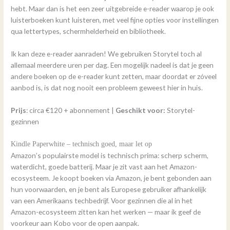
hebt. Maar dan is het een zeer uitgebreide e-reader waarop je ook
luisterboeken kunt luisteren, met veel fijne opties voor instellingen
qua lettertypes, schermhelderheid en bibliotheek.
Ik kan deze e-reader aanraden! We gebruiken Storytel toch al
allemaal meerdere uren per dag. Een mogelijk nadeel is dat je geen
andere boeken op de e-reader kunt zetten, maar doordat er zóveel
aanbod is, is dat nog nooit een probleem geweest hier in huis.
Prijs
: circa €120 + abonnement |
Geschikt voor:
Storytel-
gezinnen
Kindle Paperwhite – technisch goed, maar let op
Amazon’s populairste model is technisch prima: scherp scherm,
waterdicht, goede batterij. Maar je zit vast aan het Amazon-
ecosysteem. Je koopt boeken via Amazon, je bent gebonden aan
hun voorwaarden, en je bent als Europese gebruiker afhankelijk
van een Amerikaans techbedrijf. Voor gezinnen die al in het
Amazon-ecosysteem zitten kan het werken — maar ik geef de
voorkeur aan Kobo voor de open aanpak.