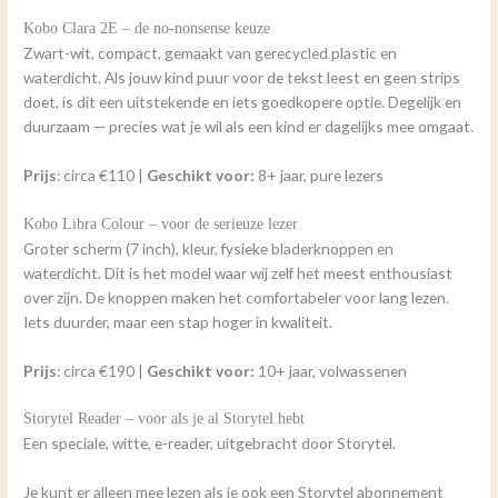
Kobo Clara 2E – de no-nonsense keuze
Zwart-wit, compact, gemaakt van gerecycled plastic en
waterdicht. Als jouw kind puur voor de tekst leest en geen strips
doet, is dit een uitstekende en iets goedkopere optie. Degelijk en
duurzaam — precies wat je wil als een kind er dagelijks mee omgaat.
Prijs
: circa €110 |
Geschikt voor:
8+ jaar, pure lezers
Kobo Libra Colour – voor de serieuze lezer
Groter scherm (7 inch), kleur, fysieke bladerknoppen en
waterdicht. Dit is het model waar wij zelf het meest enthousiast
over zijn. De knoppen maken het comfortabeler voor lang lezen.
Iets duurder, maar een stap hoger in kwaliteit.
Prijs
: circa €190 |
Geschikt voor:
10+ jaar, volwassenen
Storytel Reader – voor als je al Storytel hebt
Een speciale, witte, e-reader, uitgebracht door Storytel.
Je kunt er alleen mee lezen als je ook een Storytel abonnement