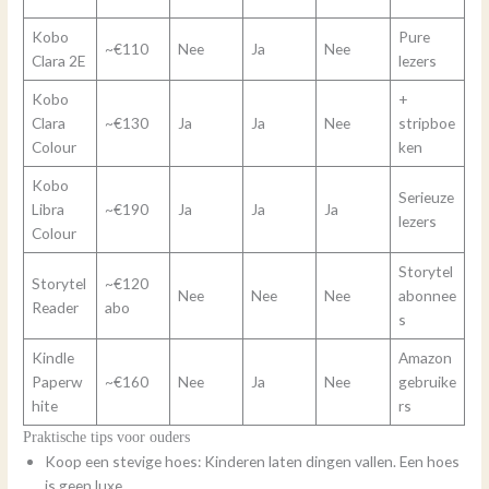
Kobo
Pure
~€110
Nee
Ja
Nee
Clara 2E
lezers
Kobo
+
Clara
~€130
Ja
Ja
Nee
stripboe
Colour
ken
Kobo
Serieuze
Libra
~€190
Ja
Ja
Ja
lezers
Colour
Storytel
Storytel
~€120
Nee
Nee
Nee
abonnee
Reader
abo
s
Kindle
Amazon
Paperw
~€160
Nee
Ja
Nee
gebruike
hite
rs
Praktische tips voor ouders
Koop een stevige hoes: Kinderen laten dingen vallen. Een hoes
is geen luxe.