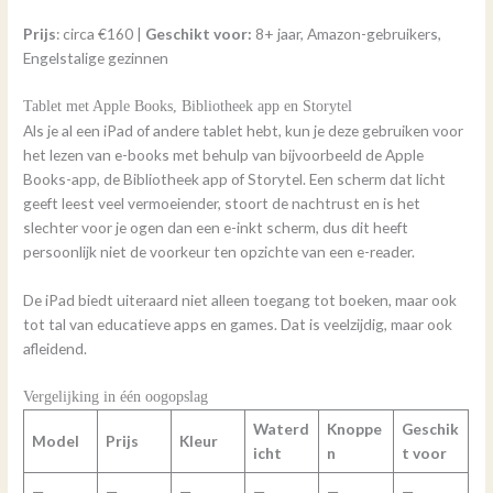
Prijs
: circa €160 |
Geschikt voor:
8+ jaar, Amazon-gebruikers,
Engelstalige gezinnen
Tablet met Apple Books, Bibliotheek app en Storytel
Als je al een iPad of andere tablet hebt, kun je deze gebruiken voor
het lezen van e-books met behulp van bijvoorbeeld de Apple
Books-app, de Bibliotheek app of Storytel. Een scherm dat licht
geeft leest veel vermoeiender, stoort de nachtrust en is het
slechter voor je ogen dan een e-inkt scherm, dus dit heeft
persoonlijk niet de voorkeur ten opzichte van een e-reader.
De iPad biedt uiteraard niet alleen toegang tot boeken, maar ook
tot tal van educatieve apps en games. Dat is veelzijdig, maar ook
afleidend.
Vergelijking in één oogopslag
Waterd
Knoppe
Geschik
Model
Prijs
Kleur
icht
n
t voor
—
—
—
—
—
—