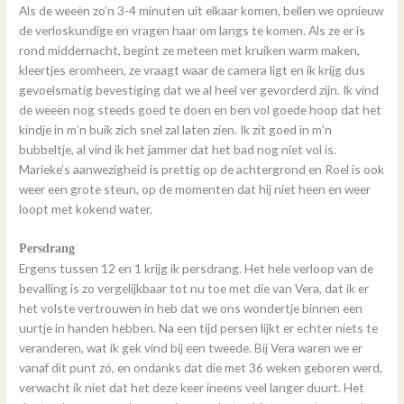
Als de weeën zo’n 3-4 minuten uit elkaar komen, bellen we opnieuw
de verloskundige en vragen haar om langs te komen. Als ze er is
rond middernacht, begint ze meteen met kruiken warm maken,
kleertjes eromheen, ze vraagt waar de camera ligt en ik krijg dus
gevoelsmatig bevestiging dat we al heel ver gevorderd zijn. Ik vind
de weeën nog steeds goed te doen en ben vol goede hoop dat het
kindje in m’n buik zich snel zal laten zien. Ik zit goed in m’n
bubbeltje, al vind ik het jammer dat het bad nog niet vol is.
Marieke’s aanwezigheid is prettig op de achtergrond en Roel is ook
weer een grote steun, op de momenten dat hij niet heen en weer
loopt met kokend water.
Persdrang
Ergens tussen 12 en 1 krijg ik persdrang. Het hele verloop van de
bevalling is zo vergelijkbaar tot nu toe met die van Vera, dat ik er
het volste vertrouwen in heb dat we ons wondertje binnen een
uurtje in handen hebben. Na een tijd persen lijkt er echter niets te
veranderen, wat ik gek vind bij een tweede. Bij Vera waren we er
vanaf dit punt zó, en ondanks dat die met 36 weken geboren werd,
verwacht ik niet dat het deze keer ineens veel langer duurt. Het