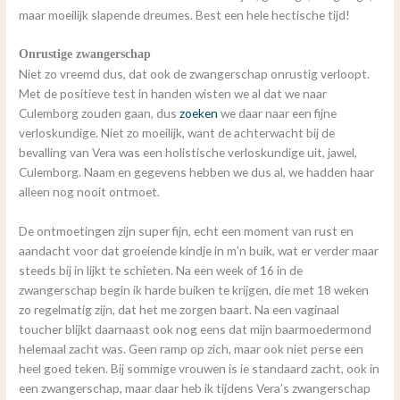
maar moeilijk slapende dreumes. Best een hele hectische tijd!
Onrustige zwangerschap
Niet zo vreemd dus, dat ook de zwangerschap onrustig verloopt.
Met de positieve test in handen wisten we al dat we naar
Culemborg zouden gaan, dus
zoeken
we daar naar een fijne
verloskundige. Niet zo moeilijk, want de achterwacht bij de
bevalling van Vera was een holistische verloskundige uit, jawel,
Culemborg. Naam en gegevens hebben we dus al, we hadden haar
alleen nog nooit ontmoet.
De ontmoetingen zijn super fijn, echt een moment van rust en
aandacht voor dat groeiende kindje in m’n buik, wat er verder maar
steeds bij in lijkt te schieten. Na een week of 16 in de
zwangerschap begin ik harde buiken te krijgen, die met 18 weken
zo regelmatig zijn, dat het me zorgen baart. Na een vaginaal
toucher blijkt daarnaast ook nog eens dat mijn baarmoedermond
helemaal zacht was. Geen ramp op zich, maar ook niet perse een
heel goed teken. Bij sommige vrouwen is ie standaard zacht, ook in
een zwangerschap, maar daar heb ik tijdens Vera’s zwangerschap