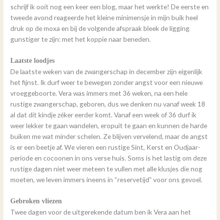
schrijf ik ooit nog een keer een blog, maar het werkte! De eerste en
tweede avond reageerde het kleine minimensje in mijn buik heel
druk op de moxa en bij de volgende afspraak bleek de ligging
gunstiger te zijn: met het koppie naar beneden.
Laatste loodjes
De laatste weken van de zwangerschap in december zijn eigenlijk
het fijnst. Ik durf weer te bewegen zonder angst voor een nieuwe
vroeggeboorte. Vera was immers met 36 weken, na een hele
rustige zwangerschap, geboren, dus we denken nu vanaf week 18
al dat dit kindje zéker eerder komt. Vanaf een week of 36 durf ik
weer lekker te gaan wandelen, eropuit te gaan en kunnen de harde
buiken me wat minder schelen. Ze blijven vervelend, maar de angst
is er een beetje af. We vieren een rustige Sint, Kerst en Oudjaar-
periode en cocoonen in ons verse huis. Soms is het lastig om deze
rustige dagen niet weer meteen te vullen met alle klusjes die nog
moeten, we leven immers ineens in “reservetijd” voor ons gevoel.
Gebroken vliezen
Twee dagen voor de uitgerekende datum ben ik Vera aan het