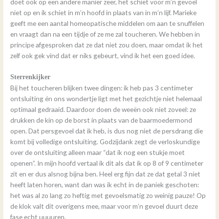
doet ook op een andere manier zeer, het schiet voor m’n gevoel
niet op en ik schiet in m’n hoofd in plaats van in m’n lijf. Marieke
geeft me een aantal homeopatische middelen om aan te snuffelen
en vraagt dan na een tijdje of ze me zal toucheren. We hebben in
principe afgesproken dat ze dat niet zou doen, maar omdat ik het
zelf ook gek vind dat er niks gebeurt, vind ik het een goed idee.
Sterrenkijker
Bij het toucheren blijken twee dingen: ik heb pas 3 centimeter
ontsluiting én ons wondertje ligt met het gezichtje niet helemaal
optimaal gedraaid. Daardoor doen de weeën ook niet zoveel: ze
drukken de kin op de borst in plaats van de baarmoedermond
open. Dat persgevoel dat ik heb, is dus nog niet de persdrang die
komt bij volledige ontsluiting. Godzijdank zegt de verloskundige
over de ontsluiting alleen maar “dat ik nog een stukje moet
openen”. In mijn hoofd vertaal ik dit als dat ik op 8 of 9 centimeter
zit en er dus alsnog bijna ben. Heel erg fijn dat ze dat getal 3 niet
heeft laten horen, want dan was ik echt in de paniek geschoten:
het was al zo lang zo heftig met gevoelsmatig zo weinig pauze! Op
de klok valt dit overigens mee, maar voor m’n gevoel duurt deze
fase echt uuuuren.