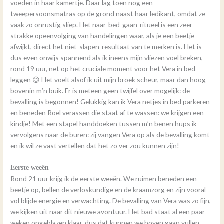
voeden in haar kamertje. Daar lag toen nog een
tweepersoonsmatras op de grond naast haar ledikant, omdat ze
vaak zo onrustig sliep. Het naar-bed-gaan-ritueel is een zeer
strakke opeenvolging van handelingen waar, als je een beetje
afwijkt, direct het niet-slapen-resultaat van te merken is. Het is
dus even onwijs spannend als ik ineens mijn vliezen voel breken,
rond 19 uur, net op het cruciale moment voor het Vera in bed
leggen 😉 Het voelt alsof ik uit mijn broek scheur, maar dan hoog
bovenin m’n buik. Er is meteen geen twijfel over mogelijk: de
bevalling is begonnen! Gelukkig kan ik Vera netjes in bed parkeren
en beneden Roel verassen die staat af te wassen: we krijgen een
kindje! Met een stapel handdoeken tussen m’n benen hups ik
vervolgens naar de buren: zij vangen Vera op als de bevalling komt
en ik wil ze vast vertellen dat het zo ver zou kunnen zijn!
Eerste weeën
Rond 21 uur krijg ik de eerste weeën. We ruimen beneden een
beetje op, bellen de verloskundige en de kraamzorg en zijn vooral
vol blijde energie en verwachting. De bevalling van Vera was zo fijn,
we kijken uit naar dit nieuwe avontuur. Het bad staat al een paar
weken opgeblazen klaar, dus dat kunnen we boven gaan vullen.