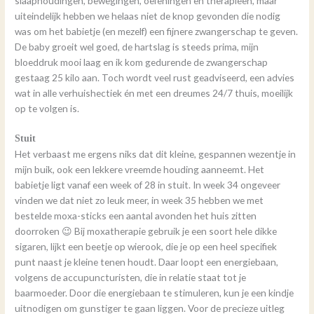
slaaphoudingen, bewegingen, oefeningen en therapieën, maar
uiteindelijk hebben we helaas niet de knop gevonden die nodig
was om het babietje (en mezelf) een fijnere zwangerschap te geven.
De baby groeit wel goed, de hartslag is steeds prima, mijn
bloeddruk mooi laag en ik kom gedurende de zwangerschap
gestaag 25 kilo aan. Toch wordt veel rust geadviseerd, een advies
wat in alle verhuishectiek én met een dreumes 24/7 thuis, moeilijk
op te volgen is.
Stuit
Het verbaast me ergens niks dat dit kleine, gespannen wezentje in
mijn buik, ook een lekkere vreemde houding aanneemt. Het
babietje ligt vanaf een week of 28 in stuit. In week 34 ongeveer
vinden we dat niet zo leuk meer, in week 35 hebben we met
bestelde moxa-sticks een aantal avonden het huis zitten
doorroken 😉 Bij moxatherapie gebruik je een soort hele dikke
sigaren, lijkt een beetje op wierook, die je op een heel specifiek
punt naast je kleine tenen houdt. Daar loopt een energiebaan,
volgens de accupuncturisten, die in relatie staat tot je
baarmoeder. Door die energiebaan te stimuleren, kun je een kindje
uitnodigen om gunstiger te gaan liggen. Voor de precieze uitleg