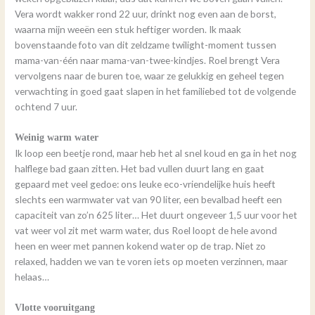
Vera wordt wakker rond 22 uur, drinkt nog even aan de borst,
waarna mijn weeën een stuk heftiger worden. Ik maak
bovenstaande foto van dit zeldzame twilight-moment tussen
mama-van-één naar mama-van-twee-kindjes. Roel brengt Vera
vervolgens naar de buren toe, waar ze gelukkig en geheel tegen
verwachting in goed gaat slapen in het familiebed tot de volgende
ochtend 7 uur.
Weinig warm water
Ik loop een beetje rond, maar heb het al snel koud en ga in het nog
halflege bad gaan zitten. Het bad vullen duurt lang en gaat
gepaard met veel gedoe: ons leuke eco-vriendelijke huis heeft
slechts een warmwater vat van 90 liter, een bevalbad heeft een
capaciteit van zo’n 625 liter… Het duurt ongeveer 1,5 uur voor het
vat weer vol zit met warm water, dus Roel loopt de hele avond
heen en weer met pannen kokend water op de trap. Niet zo
relaxed, hadden we van te voren iets op moeten verzinnen, maar
helaas…
Vlotte vooruitgang