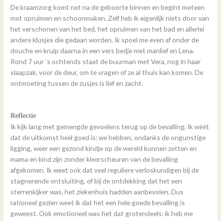
De kraamzorg komt net na de geboorte binnen en begint meteen
met opruimen en schoonmaken. Zelf heb ik eigenlijk niets door van
het verschonen van het bed, het opruimen van het bad en allerlei
andere klusjes die gedaan worden. Ik spoel me even af onder de
douche en kruip daarna in een vers bedje met manlief en Lena.
Rond 7 uur ’s ochtends staat de buurman met Vera, nog in haar
slaapzak, voor de deur, om te vragen of ze al thuis kan komen. De
ontmoeting tussen de zusjes is lief en zacht.
Reflectie
Ik kijk lang met gemengde gevoelens terug op de bevalling. Ik wéét
dat de uitkomst heel goed is: we hebben, ondanks de ongunstige
ligging, weer een gezond kindje op de wereld kunnen zetten en
mama en kind zijn zonder kleerscheuren van de bevalling
afgekomen. Ik weet ook dat veel reguliere verloskundigen bij de
stagnerende ontsluiting, of bij de ontdekking dat het een
sterrenkijker was, het ziekenhuis hadden aanbevolen. Dus
rationeel gezien weet ik dat het een hele goede bevalling is
geweest. Ook emotioneel was het dat grotendeels: ik heb me