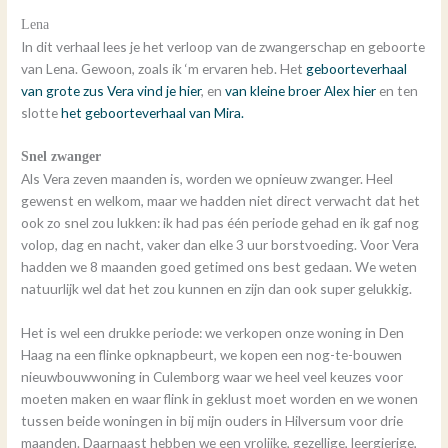
Lena
In dit verhaal lees je het verloop van de zwangerschap en geboorte
van Lena. Gewoon, zoals ik ‘m ervaren heb. Het
geboorteverhaal
van grote zus Vera vind je hier
, en
van kleine broer Alex hier
en ten
slotte
het geboorteverhaal van Mira.
Snel zwanger
Als Vera zeven maanden is, worden we opnieuw zwanger. Heel
gewenst en welkom, maar we hadden niet direct verwacht dat het
ook zo snel zou lukken: ik had pas één periode gehad en ik gaf nog
volop, dag en nacht, vaker dan elke 3 uur borstvoeding. Voor Vera
hadden we 8 maanden goed getimed ons best gedaan. We weten
natuurlijk wel dat het zou kunnen en zijn dan ook super gelukkig.
Het is wel een drukke periode: we verkopen onze woning in Den
Haag na een flinke opknapbeurt, we kopen een nog-te-bouwen
nieuwbouwwoning in Culemborg waar we heel veel keuzes voor
moeten maken en waar flink in geklust moet worden en we wonen
tussen beide woningen in bij mijn ouders in Hilversum voor drie
maanden. Daarnaast hebben we een vrolijke, gezellige, leergierige,