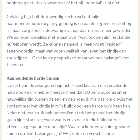
nooit op gelet, dus ik weet niet of het bij “normaal” is of niet.
Gelukkig blijkt uit de inwendige echo wel dat mijn
baarmoedermond nog lang genoeg is en dat ik er geen ontsluiting
is, maar zorgeloos is de zwangerschap daarna niet meer geworden.
We spreken wekelijks met elkaar over “wat te doen als” het kindje
nú geboren wordt. Ze kúnnen namelijk al heel vroeg “redden”
tegenwoordig, maar wat voor kwaliteit van leven het kindje dan
zou krijgen…. Geen leuke gesprekken, maar wel heel belangrijk om
te voeren.
Aanhoudende harde buiken
De rest van de zwangerschap heb ik veel last van die vervelende
harde buiken. Ik heb er meestal meer dan 10 per uur, soms zit er
nauwelijks tijd tussen de één en de ander. Ik mis daarom onwijs het
contact met het kindje in mijn buik: door een harde buik heen kan
ik dat niet voelen. Ik heb bovendien sterk het gevoel het kindje
geen fijne start te geven: wat is er zo naar in die buik dat het
steeds zo gespannen moet zijn? Waarom kunnen we niet gewoon
samen stralend zwanger zijn? We proberen verschillende