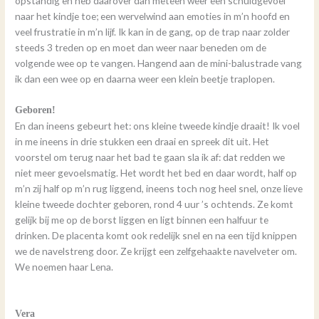
opstandig en heb daarover dan meteen weer een schuldgevoel
naar het kindje toe; een wervelwind aan emoties in m’n hoofd en
veel frustratie in m’n lijf. Ik kan in de gang, op de trap naar zolder
steeds 3 treden op en moet dan weer naar beneden om de
volgende wee op te vangen. Hangend aan de mini-balustrade vang
ik dan een wee op en daarna weer een klein beetje traplopen.
Geboren!
En dan ineens gebeurt het: ons kleine tweede kindje draait! Ik voel
in me ineens in drie stukken een draai en spreek dit uit. Het
voorstel om terug naar het bad te gaan sla ik af: dat redden we
niet meer gevoelsmatig. Het wordt het bed en daar wordt, half op
m’n zij half op m’n rug liggend, ineens toch nog heel snel, onze lieve
kleine tweede dochter geboren, rond 4 uur ’s ochtends. Ze komt
gelijk bij me op de borst liggen en ligt binnen een halfuur te
drinken. De placenta komt ook redelijk snel en na een tijd knippen
we de navelstreng door. Ze krijgt een zelfgehaakte navelveter om.
We noemen haar Lena.
Vera