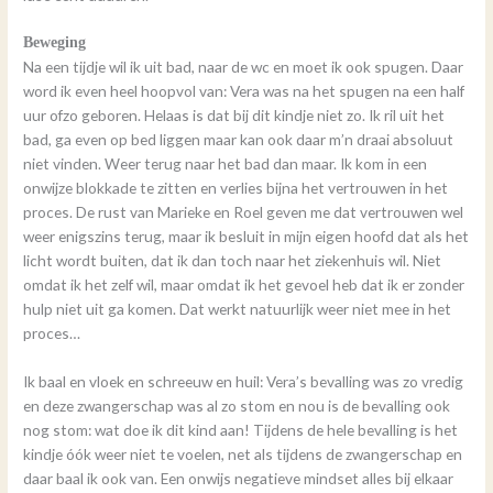
Beweging
Na een tijdje wil ik uit bad, naar de wc en moet ik ook spugen. Daar
word ik even heel hoopvol van: Vera was na het spugen na een half
uur ofzo geboren. Helaas is dat bij dit kindje niet zo. Ik ril uit het
bad, ga even op bed liggen maar kan ook daar m’n draai absoluut
niet vinden. Weer terug naar het bad dan maar. Ik kom in een
onwijze blokkade te zitten en verlies bijna het vertrouwen in het
proces. De rust van Marieke en Roel geven me dat vertrouwen wel
weer enigszins terug, maar ik besluit in mijn eigen hoofd dat als het
licht wordt buiten, dat ik dan toch naar het ziekenhuis wil. Niet
omdat ik het zelf wil, maar omdat ik het gevoel heb dat ik er zonder
hulp niet uit ga komen. Dat werkt natuurlijk weer niet mee in het
proces…
Ik baal en vloek en schreeuw en huil: Vera’s bevalling was zo vredig
en deze zwangerschap was al zo stom en nou is de bevalling ook
nog stom: wat doe ik dit kind aan! Tijdens de hele bevalling is het
kindje óók weer niet te voelen, net als tijdens de zwangerschap en
daar baal ik ook van. Een onwijs negatieve mindset alles bij elkaar