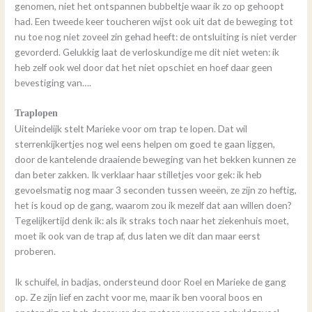
genomen, niet het ontspannen bubbeltje waar ik zo op gehoopt
had. Een tweede keer toucheren wijst ook uit dat de beweging tot
nu toe nog niet zoveel zin gehad heeft: de ontsluiting is niet verder
gevorderd. Gelukkig laat de verloskundige me dit niet weten: ik
heb zelf ook wel door dat het niet opschiet en hoef daar geen
bevestiging van….
Traplopen
Uiteindelijk stelt Marieke voor om trap te lopen. Dat wil
sterrenkijkertjes nog wel eens helpen om goed te gaan liggen,
door de kantelende draaiende beweging van het bekken kunnen ze
dan beter zakken. Ik verklaar haar stilletjes voor gek: ik heb
gevoelsmatig nog maar 3 seconden tussen weeën, ze zijn zo heftig,
het is koud op de gang, waarom zou ik mezelf dat aan willen doen?
Tegelijkertijd denk ik: als ik straks toch naar het ziekenhuis moet,
moet ik ook van de trap af, dus laten we dit dan maar eerst
proberen.
Ik schuifel, in badjas, ondersteund door Roel en Marieke de gang
op. Ze zijn lief en zacht voor me, maar ik ben vooral boos en