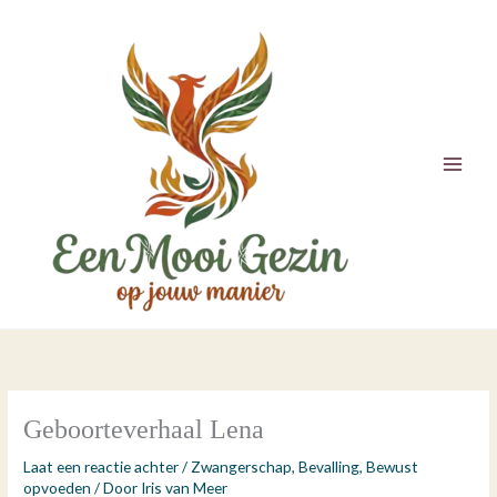
Ga
naar
de
inhoud
Geboorteverhaal Lena
Laat een reactie achter
/
Zwangerschap
,
Bevalling
,
Bewust
opvoeden
/ Door
Iris van Meer