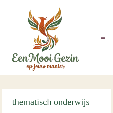
Ga
naar
de
inhoud
thematisch onderwijs